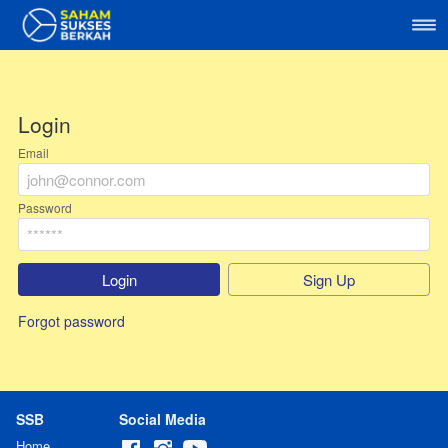
Login
Email
Password
`
Login
`
Sign Up
Forgot password
SSB
Social Media
Home